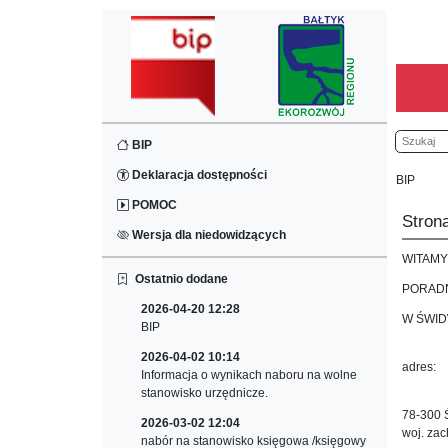
Szukaj
BIP
Deklaracja dostępności
BIP
POMOC
Stron
Wersja dla niedowidzących
WITAMY
Ostatnio dodane
PORADN
2026-04-20 12:28
W ŚWID
BIP
2026-04-02 10:14
adres:
Informacja o wynikach naboru na wolne
stanowisko urzędnicze.
ul
78-300 
2026-03-02 12:04
woj. za
nabór na stanowisko księgowa /księgowy