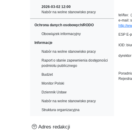
2026-03-02 12:00
Nabór na wolne stanowisko pracy
tel/fax:
e-mail: 
Ochrona danych osobowych/RODO
http://w
Obowiązek informacyjny
ESP E-p
Informacje
IOD: biu
Nabór na wolne stanowisko pracy
dyrekto
Raport o stanie zapewnienia dostępności
podmiotu publicznego
Poradnia
Budżet
Rejestra
Monitor Polski
Dziennik Ustaw
Nabór na wolne stanowisko pracy
Struktura organizacyjna
Adres redakcji