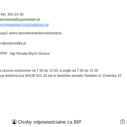
 ( 94) 365-23-30
sekretariat@pppswidwin.pl
ww.pppswidwin.szkolnastrona.pl/
uap2 adres /poradniaswidwin/domyslna
ro@ordonotitia.pl
r PPP: mgr Renata Brych-Grusza
 czynna codziennie od 7:30 do 15:30, w piątki od 7:30 do 15:30
cja telefoniczna (94)36 523-30 lub w siedzibie poradni Świdwin ul. Drawska 32.
Osoby odpowiedzialne za BIP