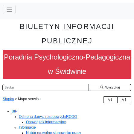
BIULETYN INFORMACJI
PUBLICZNEJ
Poradnia Psychologiczno-Pedagogiczna
w Świdwinie
Szukaj
Wyszukaj
Stopka
>
Mapa serwisu
A
A
BIP
Ochrona danych osobowych/RODO
Obowiązek informacyjny
Informacje
Nabór na wolne stanowisko pracy