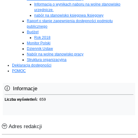
Informacja o wynikach naboru na wolne stanowisko
urzędnicze.
nabór na stanowisko księgowa /księgowy
Raport o stanie zapewnienia dostępności podmiotu
publicznego
Budżet
Rok 2018
Monitor Polski
Dziennik Ustaw
Nabór na wolne stanowisko pracy
Struktura organizacyjna
Deklaracja dostępności
POMOC
Informacje
Liczba wyświetleń:
659
Adres redakcji